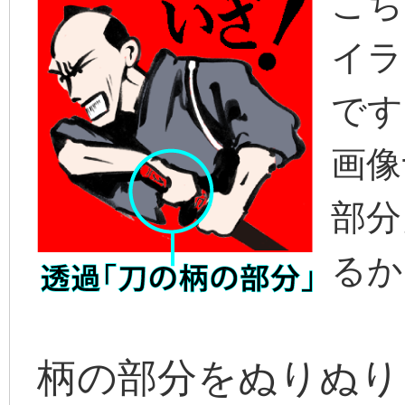
こち
イラ
です
画像
部分
るか
柄の部分をぬりぬり